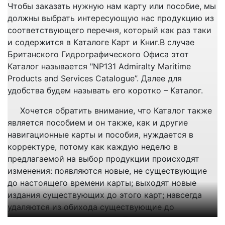
Чтобы заказать нужную нам карту или пособие, мы
Участники применяют положения Кодекса по
должны выбрать интересующую нас продукцию из
осуществлению при выполнении своих
соответствующего перечня, который как раз таки
обязательств и обязанностей, содержащихся в
и содержится в Каталоге Карт и Книг.В случае
настоящей Конвенции.
Британского Гидрографического Офиса этот
Каталог называется "NP131 Admiralty Maritime
Правило 41
Products and Services Catalogue”. Далее для
удобства будем называть его коротко – Каталог.
Проверка соответствия
a) Каждый Участник подвергается периодическим
Хочется обратить внимание, что Каталог также
проверкам со стороны Организации в
является пособием и он также, как и другие
соответствии со стандартом проверки для
навигационные карты и пособия, нуждается в
проверкисоответствия настоящей Конвенции и ее
корректуре, потому как каждую неделю в
осуществления.
предлагаемой на выбор продукции происходят
b) Генеральный секретарь Организации несет
изменения: появляются новые, не существующие
ответственность за осуществление Системы
до настоящего времени карты; выходят новые
проверки на основе руководства, разработанного
издания существующих до этого карт; навсегда
Организацией*.
удаляются из обихода существующие до
c) Каждый Участник несет ответственность за
настоящего времени карты. То же самое