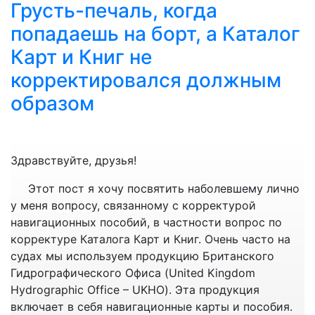
Грусть-печаль, когда
оценкис целью определить, в какой степени
выполнены критерии проверки.
попадаешь на борт, а Каталог
b) Система проверки означает Систему проверки
Карт и Книг не
государств-членов ИМО, установленную
Организацией, с учетом руководства,
корректировался должным
разработанного Организацией*.
образом
c) Кодекс по осуществлению означает Кодекс по
осуществлению документов ИМО (Кодекс ОДИ),
принятый Организацией резолюцией А.1070(28).
d) Стандарт проверки означает Кодекс по
Здравствуйте, друзья!
осуществлению.
Этот пост я хочу посвятить наболевшему лично
_____________
у меня вопросу, связанному с корректурой
* См. Рамочные принципы и процедуры Системы
навигационных пособий, в частности вопрос по
проверки государств-членов ИМО (резолюция
корректуре Каталога Карт и Книг. Очень часто на
A.1067(28)).
судах мы используем продукцию Британского
Гидрографического Офиса (United Kingdom
Правило 40
Hydrographic Office – UKHO). Эта продукция
включает в себя навигационные карты и пособия.
Применение