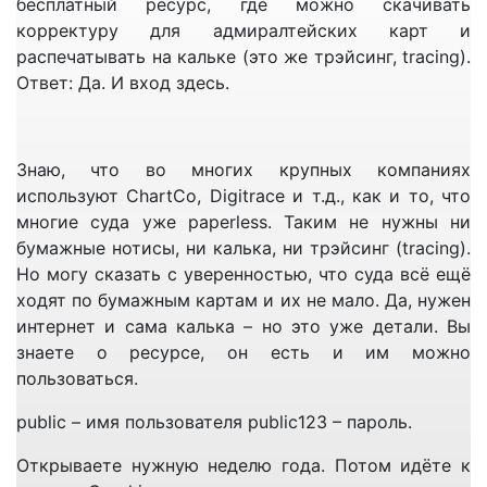
бесплатный ресурс, где можно скачивать
выйти из строя. Бывалые капитаны в такой
корректуру для адмиралтейских карт и
ситуации без разговоров сразу вас отправят к
распечатывать на кальке (это же трэйсинг, tracing).
первоисточнику и будут в чём-то правы. Но чтобы
Ответ: Да. И вход здесь.
этот первоисточник, т.е. Каталог помог найти
правильные ответы, нужно чтобы он был
соответственно откорректирован, т.е. обновлен,
Знаю, что во многих крупных компаниях
мы же помним, что изменения происходят каждую
используют ChartCo, Digitrace и т.д., как и то, что
неделю.
многие суда уже paperless. Таким не нужны ни
Почему я решил написать этот пост и взял
бумажные нотисы, ни калька, ни трэйсинг (tracing).
именно эту тему??? Потому что почти всякий раз
Но могу сказать с уверенностью, что суда всё ещё
по приезду на судно сталкиваюсь с тем, что
ходят по бумажным картам и их не мало. Да, нужен
Каталог не откорректирован как следует. Ну не то
интернет и сама калька – но это уже детали. Вы
что он совсем не откорректирован, еженедельно
знаете о ресурсе, он есть и им можно
его конечно корректируют, а вот то, что его нужно
пользоваться.
корректировать сразу по получении за 6 месяцев,
public – имя пользователя public123 – пароль.
в течении которых он печатался (переиздавался)
знают и делают немногие. На первой странице
Открываете нужную неделю года. Потом идёте к
нового полученного каталога имеется лист-