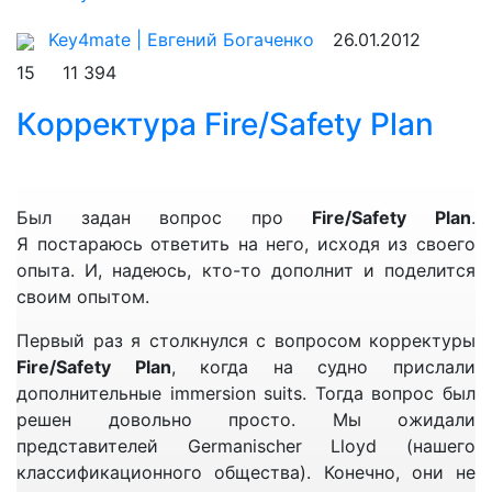
Key4mate | Евгений Богаченко
26.01.2012
Вы открываете его и достаете изнутри отдельный
незакрепленный лист. Это и есть лист-вкладыш, на
15
11 394
котором находится изначальная корректура
Корректура Fire/Safety Plan
нового Каталога. На английском языке он
называется Addendum. Сразу говорю, что лист этот
Учтите, господа, что UKHO не гарантирует
двухсторонний. Давайте посмотрим на его
абсолютной точности содержащейся в каталоге
заголовок поближе:
информации. Об этом сказано далее по ссылке.
Был задан вопрос про
Fire/Safety Plan
.
Однако, опираясь на собственный опыт, скажу, что
Я постараюсь ответить на него, исходя из своего
каталогу можно верить.
опыта. И, надеюсь, кто-то дополнит и поделится
своим опытом.
В заголовке мы можем прочитать, что наша
изначальная корректура (лист-вкладыш)
Первый раз я столкнулся с вопросом корректуры
охватывает промежуток времени с 27го августа
Fire/Safety Plan
, когда на судно прислали
2015 года (Неделя 35-2015) до 3го декабря 2015
дополнительные immersion suits. Тогда вопрос был
года (Неделя 49-2015). Т.е. новый Каталог 2016
решен довольно просто. Мы ожидали
начал переиздаваться с 27го августа 2015 года.
Так выглядит сам каталог.
представителей Germanischer Lloyd (нашего
Вся корректура, которая была до 27го августа
классификационного общества). Конечно, они не
2015 года в новый Каталог 2016 года уже включена.