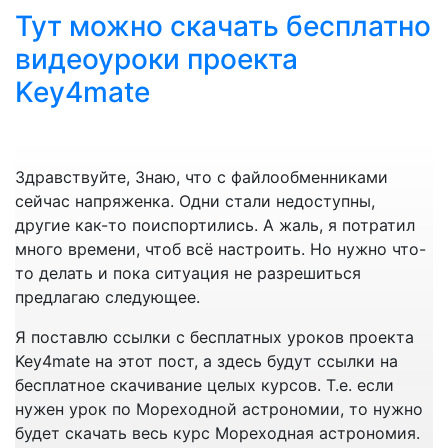
Итак, Каталог переиздаётся каждый год. Можно
Тут можно скачать бесплатно
разделить корректуру Каталога на 2 вида – первый
вид, это та корректура, которая производится
видеоуроки проекта
изначально, когда Вы получили новый Каталог на
Key4mate
борт судна. И второй вид корректуры – это когда
Вы, выполнив предварительно первый вид
корректуры (изначальную), каждую неделю
корректируете Каталог в обычном режиме. Будем
Здравствуйте, Знаю, что с файлообменниками
И обратная задача. Иногда в извещениях
детально разбирать весь процесс. Ну и конечно
сейчас напряженка. Одни стали недоступны,
мореплавателям публикуют указания нанести
надо отметить, что корректуру Каталога мы берем
другие как-то поиспортились. А жаль, я потратил
символ, не указывая его.
из соответствующего раздела (Раздел 1)
много времени, чтоб всё настроить. Но нужно что-
Извещений Мореплавателям (Notices to Mariners).
то делать и пока ситуация не разрешиться
предлагаю следующее.
Я поставлю ссылки с бесплатных уроков проекта
Key4mate на этот пост, а здесь будут ссылки на
Начинаем с первого вида корректуры – изначальная
бесплатное скачивание целых курсов. Т.е. если
корректура, при получении нового Каталога.
Мы можем найти его уже в Алфавитном Указателе.
нужен урок по Мореходной астрономии, то нужно
К примеру, у нас на борту был Каталог 2015 года…
будет скачать весь курс Мореходная астрономия.
мы его корректировали каждую неделю.