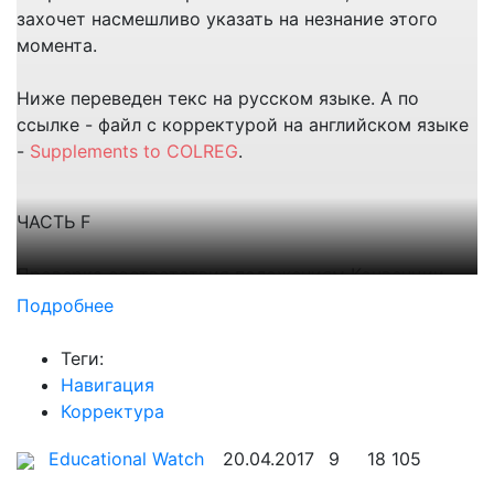
захочет насмешливо указать на незнание этого
момента.
Ниже переведен текс на русском языке. А по
ссылке - файл с корректурой на английском языке
-
Supplements to COLREG
.
ЧАСТЬ F
Проверка соответствия положениям Конвенции
Подробнее
Правило 39
Теги:
Навигация
Определения
Корректура
а) Проверка означает систематический,
независимый, документально оформленный
Educational Watch
20.04.2017
9
18 105
процесс получения сведений и их объективной