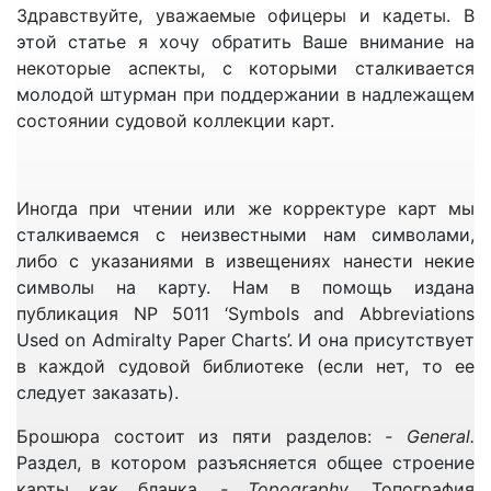
Каталогу на новый рейс и не знаете, что
Здравствуйте, уважаемые офицеры и кадеты. В
подобранная вами карта уже не существует, её
этой статье я хочу обратить Ваше внимание на
официально удалили и вместо неё теперь на рынке
некоторые аспекты, с которыми сталкивается
имеется другая карта с другим номером или
молодой штурман при поддержании в надлежащем
вообще серия новых карт. Границы этих новых
состоянии судовой коллекции карт.
карт не нанесены, а карты Вы подбираете именно
визуально, а не читая названия на левой стороне
Каталога. И в итоге что получается? Приходят
Иногда при чтении или же корректуре карт мы
заказанные карты и части из них нет – потому что
сталкиваемся с неизвестными нам символами,
списанную с производства карту Вам не пришлют,
либо с указаниями в извещениях нанести некие
а новые Вы не заказали, потому что не знали что
символы на карту. Нам в помощь издана
они существуют. Начинается разбирательство с
публикация NP 5011 ‘Symbols and Abbreviations
Капитаном, выясняется, что Каталог не
Used on Admiralty Paper Charts’. И она присутствует
корректирован и на Вашего предшественника
в каждой судовой библиотеке (если нет, то ее
может полететь вдогонку "хорошая
следует заказать).
характеристика”. Это если Вы только приняли
дела. А если вся эта история произошла в
Брошюра состоит из пяти разделов:
- General.
середине или конце Вашего контракта – тогда всех
Раздел, в котором разъясняется общее строение
собак спустят на Вас. Поэтому наносить границы
карты как бланка.
- Topography.
Топография