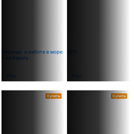
Вебинар: о работе в море
GPS
и на берегу
Play
Play
Купить
Купить