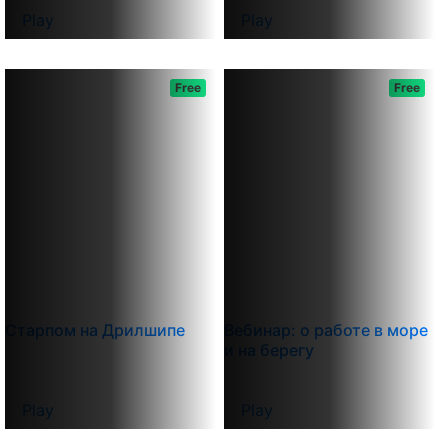
Play
Play
Free
Free
Старпом на Дрилшипе
Вебинар: о работе в море
и на берегу
Play
Play