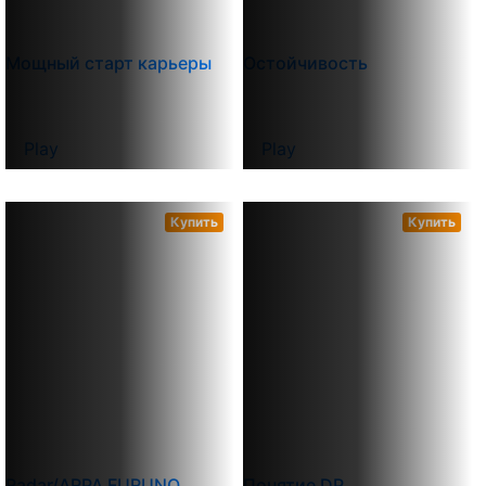
Мощный старт карьеры
Остойчивость
Play
Play
Купить
Купить
Radar/ARPA FURUNO
Понятие DP