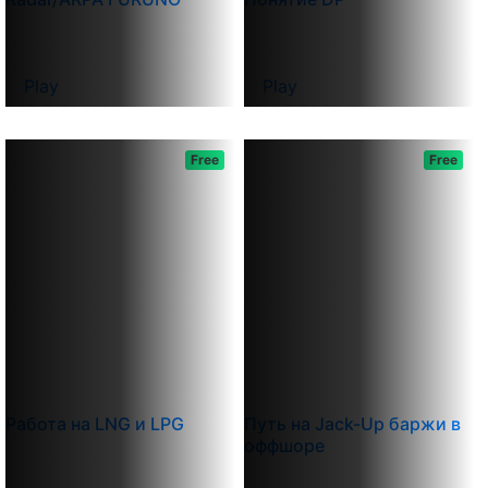
Play
Play
Free
Free
Работа на LNG и LPG
Путь на Jack-Up баржи в
оффшоре