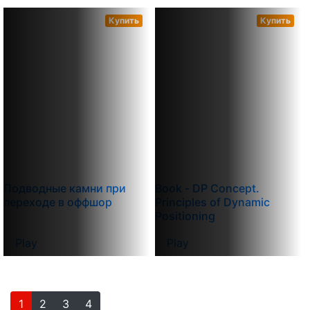
Купить
Купить
Подводные камни при
Book - DP Concept.
переходе в оффшор
Principles of Dynamic
Positioning
Play
Play
1
2
3
4