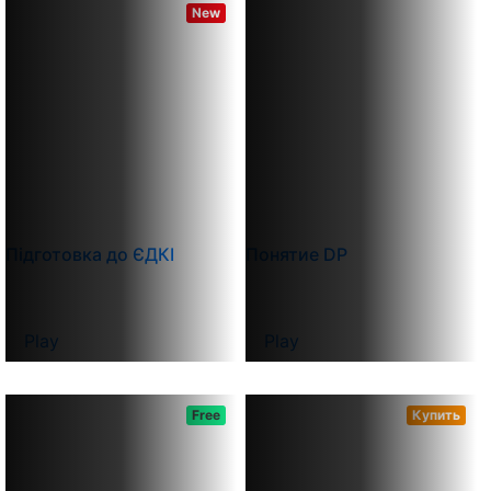
New
Підготовка до ЄДКІ
Понятие DP
Play
Play
Free
Купить