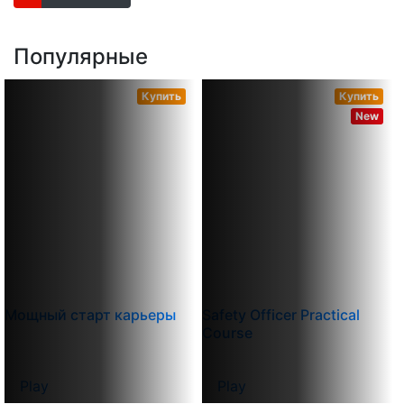
Популярные
Купить
Купить
New
Мощный старт карьеры
Safety Officer Practical
Course
Play
Play