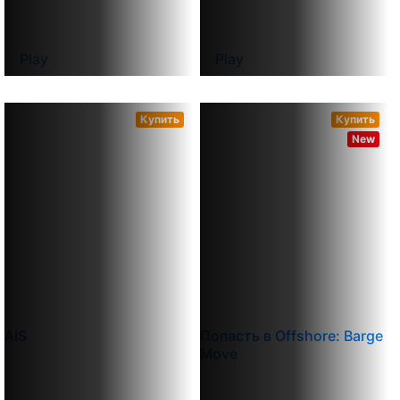
Play
Play
Купить
Купить
New
AIS
Попасть в Offshore: Barge
Move