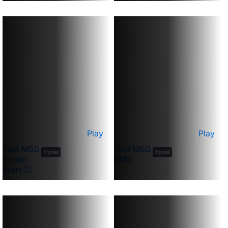
Play
Play
5
3
Test MSG
Test MSG
Урок
Урок
min
min
e-mail
SMS
(part 2)