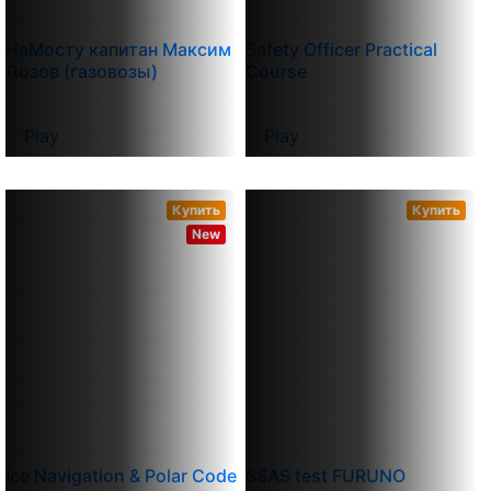
НаМосту капитан Максим
Safety Officer Practical
Лозов (газовозы)
Course
Play
Play
Купить
Купить
New
Ice Navigation & Polar Code
SSAS test FURUNO