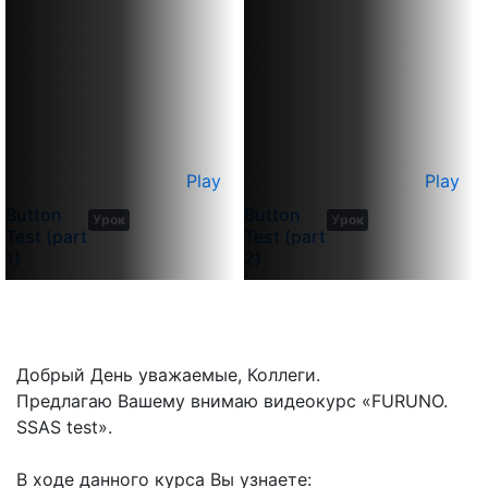
Play
Play
8
9
Button
Button
Урок
Урок
min
min
Test (part
Test (part
1)
2)
Добрый День уважаемые, Коллеги.
Предлагаю Вашему внимаю видеокурс «FURUNO.
SSAS test».
В ходе данного курса Вы узнаете: