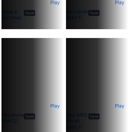
Play
Play
9
8
Вход в
Настройка
Урок
Урок
min
min
систему
(part 1)
Play
Play
11
9
Настройка
Test MSG
Урок
Урок
min
min
(part 2)
e-mail
(part 1)