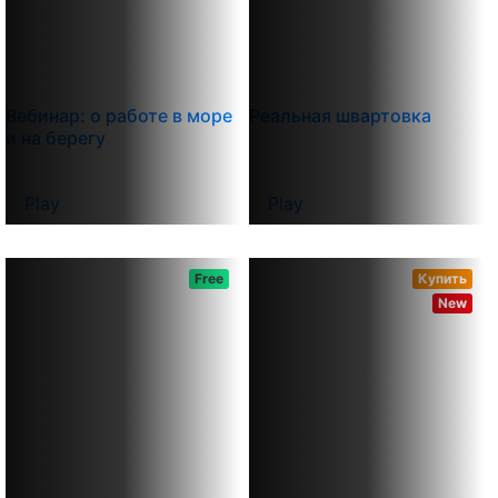
Вебинар: о работе в море
Реальная швартовка
и на берегу
Play
Play
Free
Купить
New