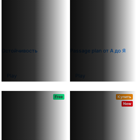
Остойчивость
Passage plan от А до Я
Play
Play
Free
Купить
New