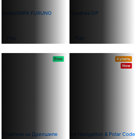
Radar/ARPA FURUNO
Понятие DP
Play
Play
Free
Купить
New
Старпом на Дрилшипе
Ice Navigation & Polar Code