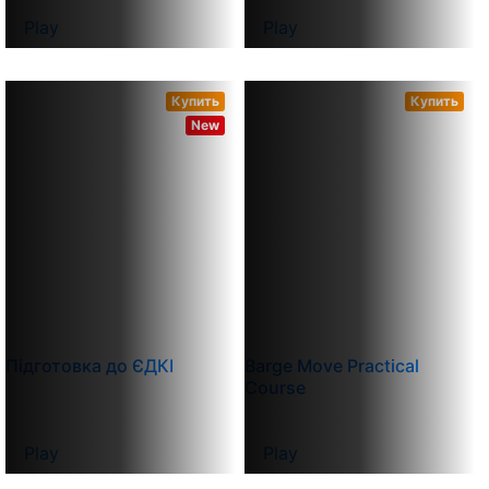
Play
Play
Купить
Купить
New
Підготовка до ЄДКІ
Barge Move Practical
Course
Play
Play