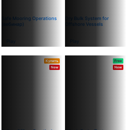
Safe Mooring Operations
Dry Bulk System for
(вебинар)
Offshore Vessels
Play
Play
Купить
Free
New
New