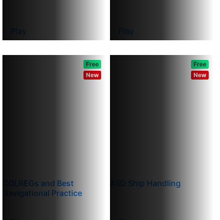
Play
Play
Free
Free
New
New
COLREGs and Best
ASD Ship Handling
Navigational Practice