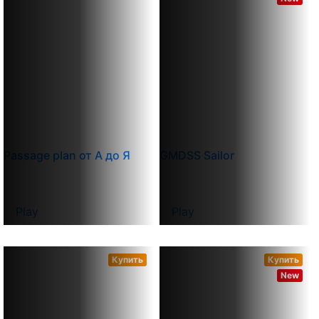
Passage plan от А до Я
GMDSS Sailor
Play
Play
Купить
Купить
New