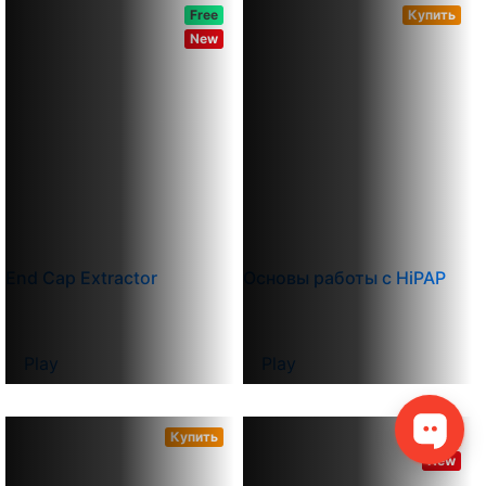
Free
Купить
New
End Cap Extractor
Основы работы с HiPAP
Play
Play
Купить
Купить
New