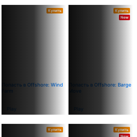
Купить
Купить
New
Попасть в Offshore: Wind
Попасть в Offshore: Barge
Farm
Move
Play
Play
Купить
Купить
New