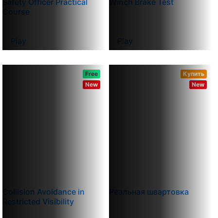
Safety Officer Practical
Winch Brake Test
Course
Play
Play
Free
Купить
New
New
Collision Avoidance in
Реальная швартовка
Restricted Visibility