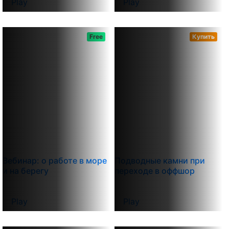
Play
Play
Free
Купить
Вебинар: о работе в море
Подводные камни при
и на берегу
переходе в оффшор
Play
Play