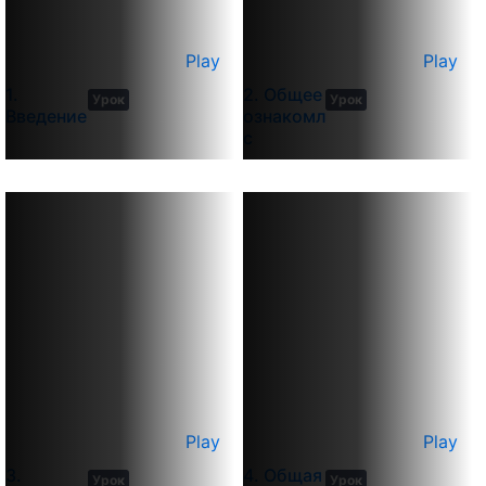
Play
Play
3
5
1.
2. Общее
Урок
Урок
min
min
Введение
ознакомление
с
гидроакустической
системой
Play
Play
12
10
3.
4. Общая
Урок
Урок