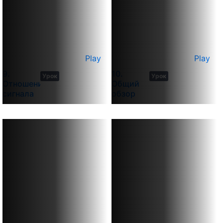
Play
Play
5
11
9.
10.
Урок
Урок
min
min
Отношение
Общий
сигнала к
обзор
шуму
меню и
конфигурация