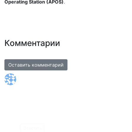
Operating Station (
APOS)
.
Комментарии
Оставить комментарий
Роман Породзинский
14 сентября 2023
Дякую за велику роботу ,що зробили. Тепер трохи
менше лякає вся історія з хайпапом. Було б цікаво
побачити відос як саме спускаєте бікон на
морське дно або підйом,чи є якісь конкретні дії що
до виконання такої операції. З повагою
Ответить