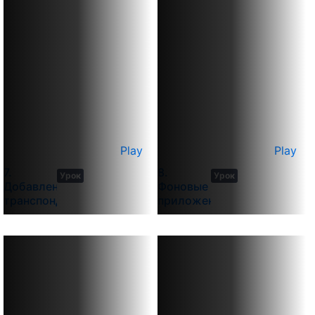
Play
Play
6
2
7.
8.
Урок
Урок
min
min
Добавление
Фоновые
транспондера
приложения