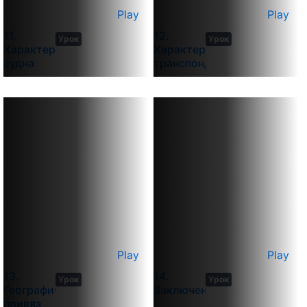
Play
Play
4
11
11.
12.
Урок
Урок
min
min
Характеристики
Характеристики
судна
транспондера
Play
Play
9
3
13.
14.
Урок
Урок
min
min
Географическая
Заключение
привязка