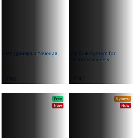
Учет дрейфа и течения
Dry Bulk System for
Offshore Vessels
Play
Play
Free
Купить
New
New