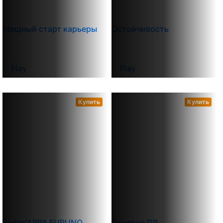
Мощный старт карьеры
Остойчивость
Play
Play
Купить
Купить
Radar/ARPA FURUNO
Понятие DP