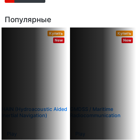
Популярные
Купить
Купить
New
New
HAIN (Hydroacoustic Aided
GMDSS / Maritime
Inertial Navigation)
Radiocommunication
Play
Play