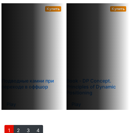
Купить
Купить
Подводные камни при
Book - DP Concept.
переходе в оффшор
Principles of Dynamic
Positioning
Play
Play
1
2
3
4