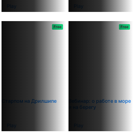
Play
Play
Free
Free
Старпом на Дрилшипе
Вебинар: о работе в море
и на берегу
Play
Play