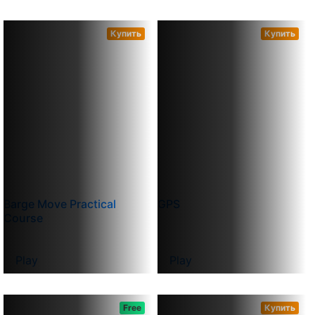
Купить
Купить
Barge Move Practical
GPS
Course
Play
Play
Free
Купить