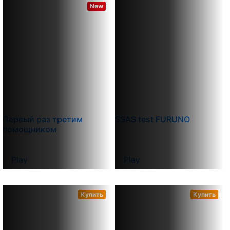
New
Первый раз третим
SSAS test FURUNO
помощником
Play
Play
Купить
Купить